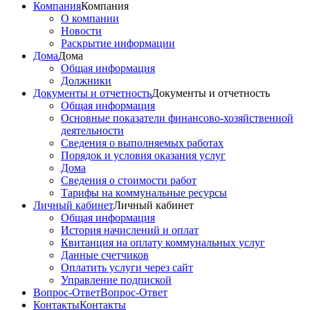
Компания
Компания
О компании
Новости
Раскрытие информации
Дома
Дома
Общая информация
Должники
Документы и отчетность
Документы и отчетность
Общая информация
Основные показатели финансово-хозяйственной
деятельности
Сведения о выполняемых работах
Порядок и условия оказания услуг
Дома
Сведения о стоимости работ
Тарифы на коммунальные ресурсы
Личный кабинет
Личный кабинет
Общая информация
История начислений и оплат
Квитанция на оплату коммунальных услуг
Данные счетчиков
Оплатить услуги через сайт
Управление подпиской
Вопрос-Ответ
Вопрос-Ответ
Контакты
Контакты