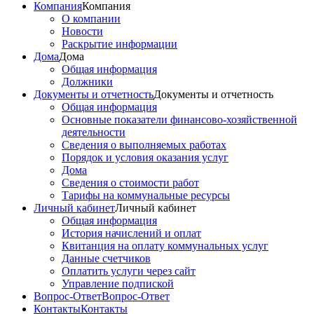
Компания
Компания
О компании
Новости
Раскрытие информации
Дома
Дома
Общая информация
Должники
Документы и отчетность
Документы и отчетность
Общая информация
Основные показатели финансово-хозяйственной
деятельности
Сведения о выполняемых работах
Порядок и условия оказания услуг
Дома
Сведения о стоимости работ
Тарифы на коммунальные ресурсы
Личный кабинет
Личный кабинет
Общая информация
История начислений и оплат
Квитанция на оплату коммунальных услуг
Данные счетчиков
Оплатить услуги через сайт
Управление подпиской
Вопрос-Ответ
Вопрос-Ответ
Контакты
Контакты