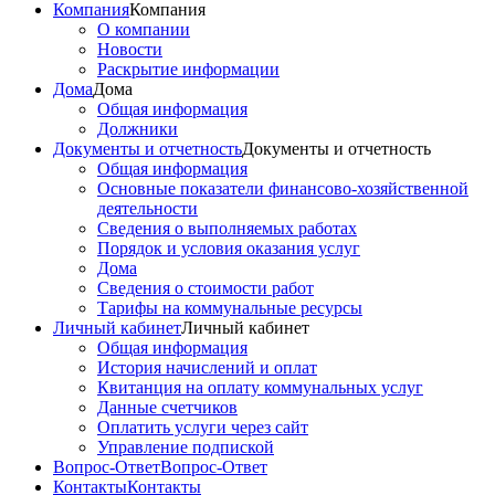
Компания
Компания
О компании
Новости
Раскрытие информации
Дома
Дома
Общая информация
Должники
Документы и отчетность
Документы и отчетность
Общая информация
Основные показатели финансово-хозяйственной
деятельности
Сведения о выполняемых работах
Порядок и условия оказания услуг
Дома
Сведения о стоимости работ
Тарифы на коммунальные ресурсы
Личный кабинет
Личный кабинет
Общая информация
История начислений и оплат
Квитанция на оплату коммунальных услуг
Данные счетчиков
Оплатить услуги через сайт
Управление подпиской
Вопрос-Ответ
Вопрос-Ответ
Контакты
Контакты