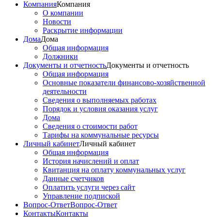
Компания
Компания
О компании
Новости
Раскрытие информации
Дома
Дома
Общая информация
Должники
Документы и отчетность
Документы и отчетность
Общая информация
Основные показатели финансово-хозяйственной
деятельности
Сведения о выполняемых работах
Порядок и условия оказания услуг
Дома
Сведения о стоимости работ
Тарифы на коммунальные ресурсы
Личный кабинет
Личный кабинет
Общая информация
История начислений и оплат
Квитанция на оплату коммунальных услуг
Данные счетчиков
Оплатить услуги через сайт
Управление подпиской
Вопрос-Ответ
Вопрос-Ответ
Контакты
Контакты