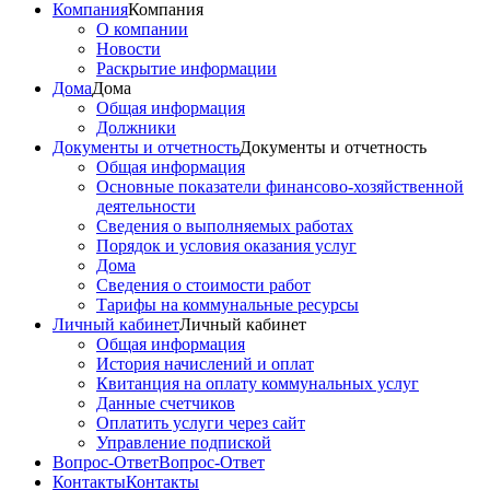
Компания
Компания
О компании
Новости
Раскрытие информации
Дома
Дома
Общая информация
Должники
Документы и отчетность
Документы и отчетность
Общая информация
Основные показатели финансово-хозяйственной
деятельности
Сведения о выполняемых работах
Порядок и условия оказания услуг
Дома
Сведения о стоимости работ
Тарифы на коммунальные ресурсы
Личный кабинет
Личный кабинет
Общая информация
История начислений и оплат
Квитанция на оплату коммунальных услуг
Данные счетчиков
Оплатить услуги через сайт
Управление подпиской
Вопрос-Ответ
Вопрос-Ответ
Контакты
Контакты