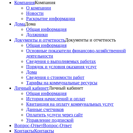
Компания
Компания
О компании
Новости
Раскрытие информации
Дома
Дома
Общая информация
Должники
Документы и отчетность
Документы и отчетность
Общая информация
Основные показатели финансово-хозяйственной
деятельности
Сведения о выполняемых работах
Порядок и условия оказания услуг
Дома
Сведения о стоимости работ
Тарифы на коммунальные ресурсы
Личный кабинет
Личный кабинет
Общая информация
История начислений и оплат
Квитанция на оплату коммунальных услуг
Данные счетчиков
Оплатить услуги через сайт
Управление подпиской
Вопрос-Ответ
Вопрос-Ответ
Контакты
Контакты