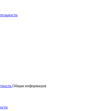
ятельности
етность
Общая информация
ности