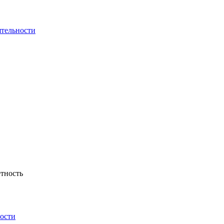
ятельности
тность
ности