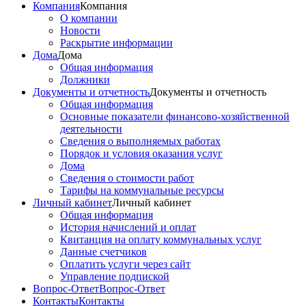
Компания
Компания
О компании
Новости
Раскрытие информации
Дома
Дома
Общая информация
Должники
Документы и отчетность
Документы и отчетность
Общая информация
Основные показатели финансово-хозяйственной
деятельности
Сведения о выполняемых работах
Порядок и условия оказания услуг
Дома
Сведения о стоимости работ
Тарифы на коммунальные ресурсы
Личный кабинет
Личный кабинет
Общая информация
История начислений и оплат
Квитанция на оплату коммунальных услуг
Данные счетчиков
Оплатить услуги через сайт
Управление подпиской
Вопрос-Ответ
Вопрос-Ответ
Контакты
Контакты