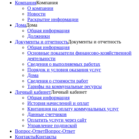
Компания
Компания
О компании
Новости
Раскрытие информации
Дома
Дома
Общая информация
Должники
Документы и отчетность
Документы и отчетность
Общая информация
Основные показатели финансово-хозяйственной
деятельности
Сведения о выполняемых работах
Порядок и условия оказания услуг
Дома
Сведения о стоимости работ
Тарифы на коммунальные ресурсы
Личный кабинет
Личный кабинет
Общая информация
История начислений и оплат
Квитанция на оплату коммунальных услуг
Данные счетчиков
Оплатить услуги через сайт
Управление подпиской
Вопрос-Ответ
Вопрос-Ответ
Контакты
Контакты