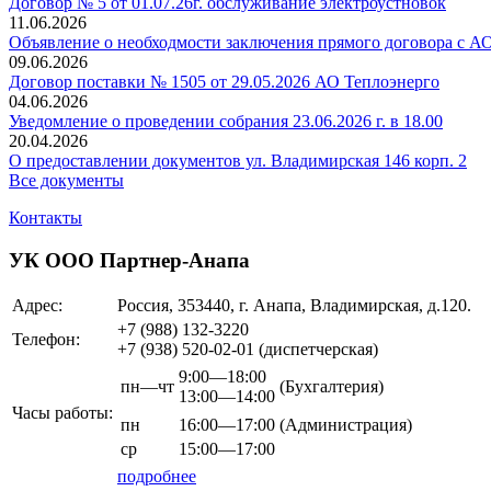
Договор № 5 от 01.07.26г. обслуживание электроустновок
11.06.2026
Объявление о необходмости заключения прямого договора с А
09.06.2026
Договор поставки № 1505 от 29.05.2026 АО Теплоэнерго
04.06.2026
Уведомление о проведении собрания 23.06.2026 г. в 18.00
20.04.2026
О предоставлении документов ул. Владимирская 146 корп. 2
Все документы
Контакты
УК ООО Партнер-Анапа
Адрес:
Россия, 353440, г. Анапа, Владимирская, д.120.
+7 (988)
132-3220
Телефон:
+7 (938)
520-02-01
(диспетчерская)
9:00—18:00
пн—чт
(Бухгалтерия)
13:00—14:00
Часы работы:
пн
16:00—17:00
(Администрация)
ср
15:00—17:00
подробнее