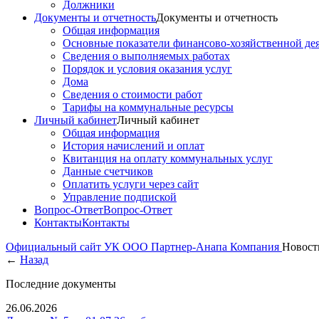
Должники
Документы и отчетность
Документы и отчетность
Общая информация
Основные показатели финансово-хозяйственной де
Сведения о выполняемых работах
Порядок и условия оказания услуг
Дома
Сведения о стоимости работ
Тарифы на коммунальные ресурсы
Личный кабинет
Личный кабинет
Общая информация
История начислений и оплат
Квитанция на оплату коммунальных услуг
Данные счетчиков
Оплатить услуги через сайт
Управление подпиской
Вопрос-Ответ
Вопрос-Ответ
Контакты
Контакты
Официальный сайт УК ООО Партнер-Анапа
Компания
Новост
←
Назад
Последние документы
26.06.2026